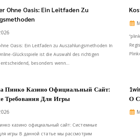
r Ohne Oasis: Ein Leitfaden Zu
Kos
ngsmethoden
M
2026
“pli
Regi
hne Oasis: Ein Leitfaden zu Auszahlungsmethoden In
Plin
nline-Glücksspiele ist die Auswahl des richtigen
entscheidend, besonders wenn…
а Пинко Казино Официальный Сайт:
1wi
е Требования Для Игры
О С
2026
M
инко казино официальный сайт: Системные
для игры В данной статье мы рассмотрим