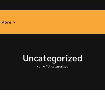
More
Uncategorized
Home
/
Uncategorized