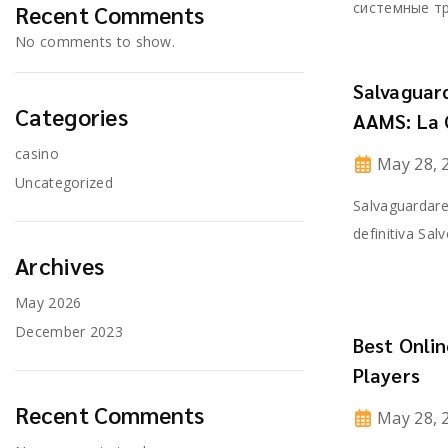
системные т
Recent Comments
No comments to show.
Salvaguard
Categories
AAMS: La G
casino
May 28, 
Uncategorized
Salvaguardare 
definitiva Sal
Archives
May 2026
December 2023
Best Onli
Players
Recent Comments
May 28, 