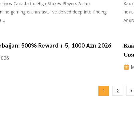
asinos Canada for High-Stakes Players As an
Как 
line gaming enthusiast, I’ve delved deep into finding
поль
ne…
Andr
rbaijan: 500% Reward + 5, 1000 Azn 2026
Как
Свя
2026
M
1
2